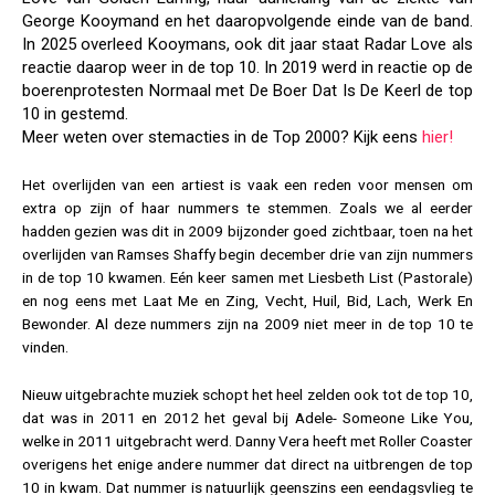
George Kooymand en het daaropvolgende einde van de band.
In 2025 overleed Kooymans, ook dit jaar staat Radar Love als
reactie daarop weer in de top 10. In 2019 werd in reactie op de
boerenprotesten Normaal met De Boer Dat Is De Keerl de top
10 in gestemd.
Meer weten over stemacties in de Top 2000? Kijk eens
hier!
Het overlijden van een artiest is vaak een reden voor mensen om
extra op zijn of haar nummers te stemmen. Zoals we al eerder
hadden gezien was dit in 2009 bijzonder goed zichtbaar, toen na het
overlijden van Ramses Shaffy begin december drie van zijn nummers
in de top 10 kwamen. Eén keer samen met Liesbeth List (Pastorale)
en nog eens met Laat Me en Zing, Vecht, Huil, Bid, Lach, Werk En
Bewonder. Al deze nummers zijn na 2009 niet meer in de top 10 te
vinden.
Nieuw uitgebrachte muziek schopt het heel zelden ook tot de top 10,
dat was in 2011 en 2012 het geval bij Adele- Someone Like You,
welke in 2011 uitgebracht werd. Danny Vera heeft met Roller Coaster
overigens het enige andere nummer dat direct na uitbrengen de top
10 in kwam. Dat nummer is natuurlijk geenszins een eendagsvlieg te