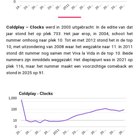
0
20…
20…
20…
2011
20…
20…
20…
19…
20…
20…
20…
20…
20…
20…
Coldplay – Clocks
werd in 2003 uitgebracht. In de editie van dat
jaar stond het op plek 733. Het jaar erop, in 2004, schoot het
nummer omhoog naar plek 10. Tot en met 2012 stond het in de top
10, met uitzondering van 2008 waar het wegzakte naar 11. In 2011
stond dit nummer nog samen met Viva la Vida in de top 10. Beide
nummers zijn inmiddels weggezakt. Het dieptepunt was in 2021 op
plek 116, maar het nummer maakt een voorzichtige comeback en
stond in 2025 op 91.
Coldplay - Clocks
1,000
100
10
0
2011
20…
20…
20…
20…
20…
20…
20…
20…
20…
20…
20…