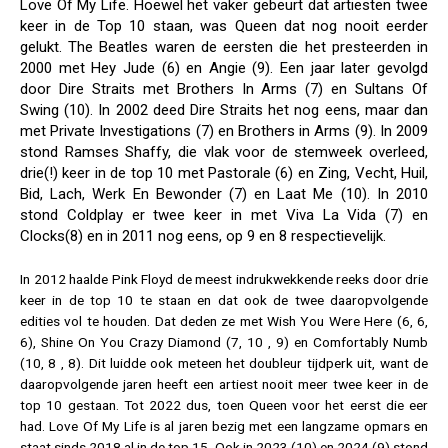
Love Of My Life. Hoewel het vaker gebeurt dat artiesten twee
keer in de Top 10 staan, was Queen dat nog nooit eerder
gelukt. The Beatles waren de eersten die het presteerden in
2000 met Hey Jude (6) en Angie (9). Een jaar later gevolgd
door Dire Straits met Brothers In Arms (7) en Sultans Of
Swing (10). In 2002 deed Dire Straits het nog eens, maar dan
met Private Investigations (7) en Brothers in Arms (9). In 2009
stond Ramses Shaffy, die vlak voor de stemweek overleed,
drie(!) keer in de top 10 met Pastorale (6) en Zing, Vecht, Huil,
Bid, Lach, Werk En Bewonder (7) en Laat Me (10). In 2010
stond Coldplay er twee keer in met Viva La Vida (7) en
Clocks(8) en in 2011 nog eens, op 9 en 8 respectievelijk.
In 2012 haalde Pink Floyd de meest indrukwekkende reeks door drie
keer in de top 10 te staan en dat ook de twee daaropvolgende
edities vol te houden.
Dat deden ze met Wish You Were Here (6, 6,
6), Shine On You Crazy Diamond (7, 10 , 9) en Comfortably Numb
(10, 8 , 8).
Dit luidde ook meteen het doubleur tijdperk uit, want de
daaropvolgende jaren heeft een artiest nooit meer twee keer in de
top 10 gestaan. Tot 2022 dus, toen Queen voor het eerst die eer
had. Love Of My Life is al jaren bezig met een langzame opmars en
staat sinds 2018 al in de top 15. Ook in 2023 (10) en 2024 (9) stond