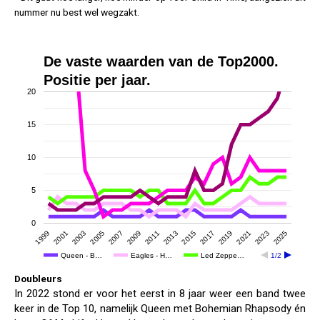
nummer nu best wel wegzakt.
De vaste waarden van de Top2000.
Positie per jaar.
20
15
10
5
0
2023
2003
2017
2011
2025
2005
2019
1999
2013
2007
2021
2001
2015
2009
Queen - B…
Eagles - H…
Led Zeppe…
1/2
Doubleurs
In 2022 stond er voor het eerst in 8 jaar weer een band twee
keer in de Top 10, namelijk Queen met Bohemian Rhapsody én