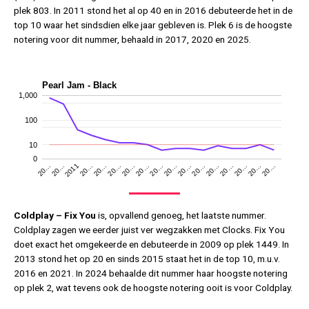
plek 803. In 2011 stond het al op 40 en in 2016 debuteerde het in de
top 10 waar het sindsdien elke jaar gebleven is. Plek 6 is de hoogste
notering voor dit nummer, behaald in 2017, 2020 en 2025.
Pearl Jam - Black
1,000
100
10
0
20…
20…
20…
20…
20…
20…
20…
20…
20…
20…
20…
20…
20…
20…
2011
20…
20…
Coldplay – Fix You
is, opvallend genoeg, het laatste nummer.
Coldplay zagen we eerder juist ver wegzakken met Clocks. Fix You
doet exact het omgekeerde en debuteerde in 2009 op plek 1449. In
2013 stond het op 20 en sinds 2015 staat het in de top 10, m.u.v.
2016 en 2021. In 2024 behaalde dit nummer haar hoogste notering
op plek 2, wat tevens ook de hoogste notering ooit is voor Coldplay.