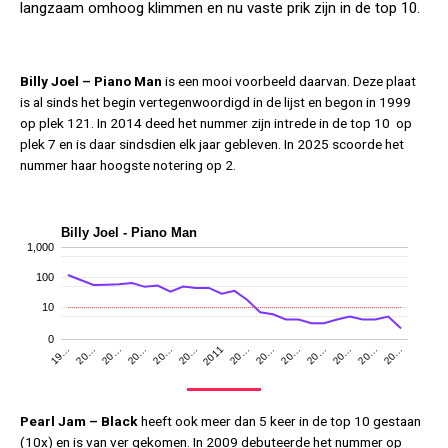
langzaam omhoog klimmen en nu vaste prik zijn in de top 10.
Billy Joel – Piano Man
is een mooi voorbeeld daarvan. Deze plaat
is al sinds het begin vertegenwoordigd in de lijst en begon in 1999
op plek 121. In 2014 deed het nummer zijn intrede in de top 10 op
plek 7 en is daar sindsdien elk jaar gebleven. In 2025 scoorde het
nummer haar hoogste notering op 2.
Billy Joel - Piano Man
1,000
100
10
0
20…
20…
20…
2011
20…
20…
20…
19…
20…
20…
20…
20…
20…
20…
Pearl Jam – Black
heeft ook meer dan 5 keer in de top 10 gestaan
(10x) en is van ver gekomen. In 2009 debuteerde het nummer op