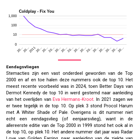
Coldplay - Fix You
1,000
100
10
0
20…
20…
20…
20…
20…
20…
20…
20…
20…
20…
20…
20…
20…
20…
2011
20…
20…
Eendagsvliegen
Stemacties zijn een vast onderdeel geworden van de Top
2000 en af en toe halen deze nummers ook de top 10. Het
meest recente voorbeeld was in 2024, toen Better Days van
Dermot Kennedy de top 10 in werd gestemd naar aanleiding
van het overlijden van
Eva Hermans-Kroot
. In 2021 zagen we
er twee tegelijk in de top 10. Op plek 3 stond Procol Harum
met A Whiter Shade of Pale. Overigens is dit nummer niet
echt een eendagsvlieg (of eenjaarsvlieg), want in de
allereerste editie van de Top 2000 in 1999 stond het ook al in
de top 10, op plek 10. Het andere nummer dat jaar was Radar
Love van Golden Earring, naar aanleiding van de ziekte van