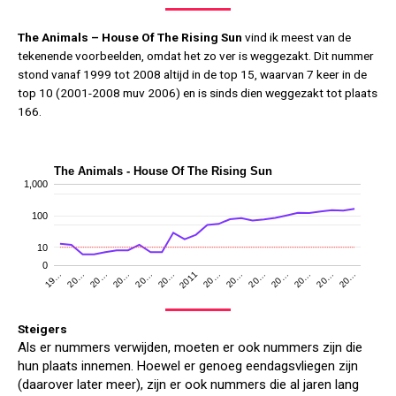
The Animals – House Of The Rising Sun
vind ik meest van de
tekenende voorbeelden, omdat het zo ver is weggezakt. Dit nummer
stond vanaf 1999 tot 2008 altijd in de top 15, waarvan 7 keer in de
top 10 (2001-2008 muv 2006) en is sinds dien weggezakt tot plaats
166.
The Animals - House Of The Rising Sun
1,000
100
10
0
20…
20…
20…
2011
20…
20…
20…
19…
20…
20…
20…
20…
20…
20…
Steigers
Als er nummers verwijden, moeten er ook nummers zijn die
hun plaats innemen. Hoewel er genoeg eendagsvliegen zijn
(daarover later meer), zijn er ook nummers die al jaren lang