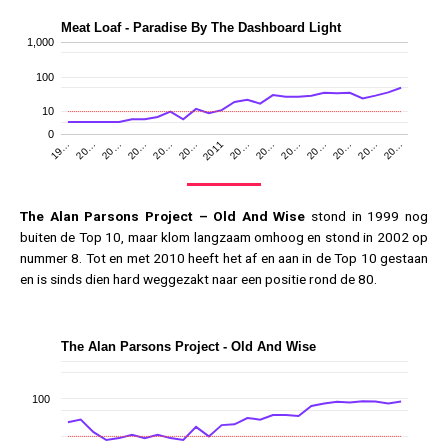
Meat Loaf - Paradise By The Dashboard Light
1,000
100
10
0
20…
20…
20…
2011
20…
20…
20…
19…
20…
20…
20…
20…
20…
20…
The Alan Parsons Project – Old And Wise
stond in 1999 nog
buiten de Top 10, maar klom langzaam omhoog en stond in 2002 op
nummer 8. Tot en met 2010 heeft het af en aan in de Top 10 gestaan
en is sinds dien hard weggezakt naar een positie rond de 80.
The Alan Parsons Project - Old And Wise
100